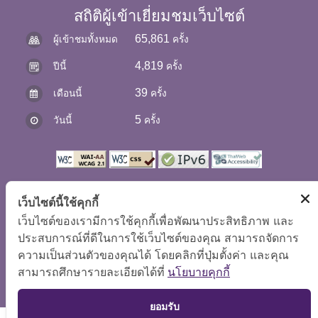
สถิติผู้เข้าเยี่ยมชมเว็บไซต์
65,861
ผู้เข้าชมทั้งหมด
ครั้ง
4,819
ปีนี้
ครั้ง
39
เดือนนี้
ครั้ง
5
วันนี้
ครั้ง
เว็บไซต์นี้ใช้คุกกี้
เว็บไซต์ของเรามีการใช้คุกกี้เพื่อพัฒนาประสิทธิภาพ และ
แผนผังเว็บไซต์
|
คำถามที่พบบ่อย
|
นโยบายเว็บไซต์
|
ประสบการณ์ที่ดีในการใช้เว็บไซต์ของคุณ สามารถจัดการ
ความเป็นส่วนตัวของคุณได้ โดยคลิกที่ปุ่มตั้งค่า และคุณ
การปฏิเสธความรับผิด
สามารถศึกษารายละเอียดได้ที่
นโยบายคุกกี้
สงวนลิขสิทธิ์ © 2569 กองบริหารทรัพยากรบุคคล
TOP
แสดงผลได้ดีที่ขนาดหน้าจอ 1024x768 pixel
ยอมรับ