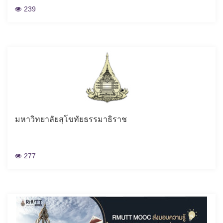
239
มหาวิทยาลัยสุโขทัยธรรมาธิราช
277